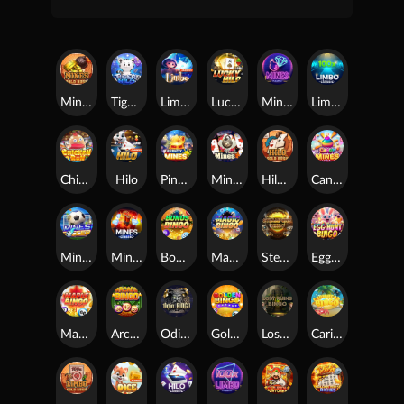
Mines Gold Rush
Tiger Hilo
Limbo
Lucky Hilo
Mines Neon
Limbo Classic
Chicken Run
Hilo
Pinoy Mines
Mines Maple
Hilo Gold Rush
Candy Mines
Mines Soccer
Mines Classic
Bonus Bingo
Magic Bingo
Steampunk
EggHunt Bingo
Maple Bingo
Arcade Bingo
Odin Bingo
Golden Bingo
Lost Ruins
Caribbean Bingo