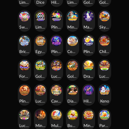
Limbo Gold Rush
Dice
Hilo Classic
Limbo Neon
Golden Fortunes
Golden Horse Riches
Sweet Scratch
Limbo Rainbow
Plinko Rainbow
Mines
Maze Classic
Sky Mission
Bricks Battle
Egypt Gem Scratch
Plinko Neon
Cookie Fiesta
Plinko Classic
Chili Fiesta
Forest Tea Party
Golden Clover
Lucky Drop: Coco 2
Gold Rush: Wild Dig
Dragon Tower
Lucky Drop-Coco
Plinko Gold Rush
Lucky Drop-GongXiFaChai
Cave Bingo
Diamonds
Hilo Neon
Keno
Lucky Drop-Olympus
Mines Raider
Multi Hilo
Bunny Run
Mines Cookie
Paradise Hilo