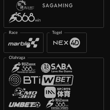
Race
Togel
Olahraga