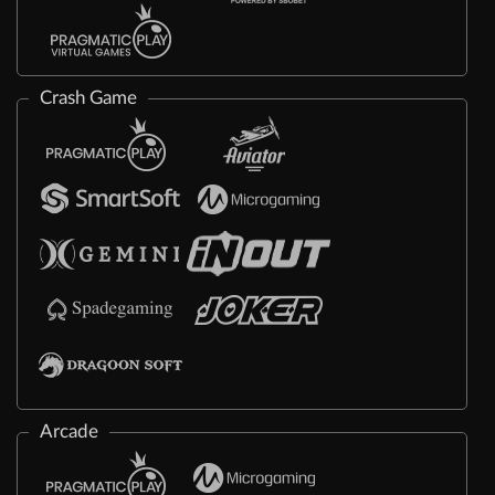
Crash Game
Arcade