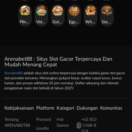
Plinko
Video Poker
Gold Rush: Boomers
Egypt Hilo
Wheel
Steampunk 2
Arenabet88 : Situs Slot Gacor Terpercaya Dan
Mudah Menang Cepat
Arenabet88
adalah situs slot online terpercaya dengan koleksi game slot gacor
dari provider ternama. Menangkan jackpot besar, scatter cepat turun, bonus
harian, dan proses withdraw 24 jam nonstop. Daftar sekarang dan nikmati
pengalaman main slot terbaik di tahun 2025!
Kebijaksanaan
Platform
Kategori
Dukungan
Komunitas
Tentang
Promosi
Hot
+62 813
ARENABET88
Games
-1368-8
Loyalty
974