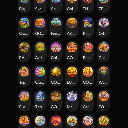
Big Bad Wolf
Skeleton Thief
Choo Choo Riches
Gold Rush
THE FLAME CITY
ZEUS POWER
Crazy Chicken
GOLDEN TRAIN DELUXE
Feeding Time
AZTLAN GEMS2
Riches Express
Cyber Rabbit
RAGE T-REX 2
Aztlan Gems
Gold Wheel Jackpot
GONG XI FA CAI
Bao Zhu Fortune
Golden Train Ⅲ: Black Ore
Triple Spin Xtreme
Clucky Cash
GOLDEN DRAGON EGG
LUCKY BUDDHA
GOLD AROWANA
RAGE T-REX
FIVE BLESSINGS ARRIVE
Thor's Hammer
GOLDEN FAFAFA
Magic Bingo Queen
Galloping Horse Fortune
FORTUNE GOD BLESSING