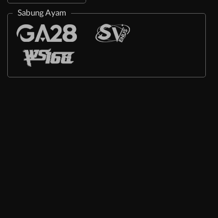
Sabung Ayam