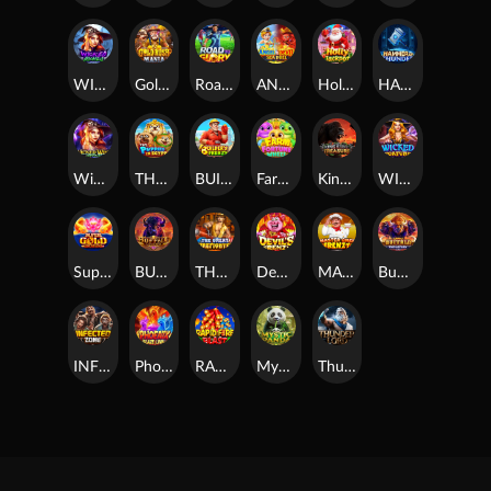
WICKED RICHES
Gold Rush Mania
Road to Glory
ANGELVSDEVIL SEA DUEL
Holly Jackpot
HAMMER OF THUNDER
Wicked Wins: Crystals
THE PUPPIES IN EGYPT
BUILDER'S FRENZY
Farm Fortune Wheel
King Kong Treasure
WICKED FORTUNE
Super Gold Arowana
BUFFALO LEGEND
THE GREAT FIREFIGHTER
Devil’s Frenzy
MASTER CHEF FRENZY
Buffalo Triple Fury
INFECTED ZONE
Phoenix Blaze Link
RAPID FIRE BLAST
Mystic Panda
Thunder Lord