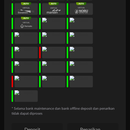
* Selama bank maintenance dan bank offline deposit dan penarikan
tidak dapat diproses
Deposit
Penarikan