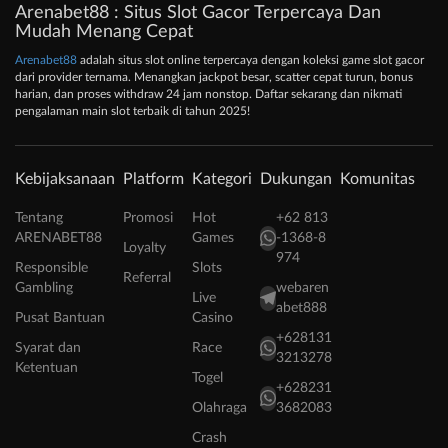
Arenabet88 : Situs Slot Gacor Terpercaya Dan
Mudah Menang Cepat
Arenabet88
adalah situs slot online terpercaya dengan koleksi game slot gacor
dari provider ternama. Menangkan jackpot besar, scatter cepat turun, bonus
harian, dan proses withdraw 24 jam nonstop. Daftar sekarang dan nikmati
pengalaman main slot terbaik di tahun 2025!
Kebijaksanaan
Platform
Kategori
Dukungan
Komunitas
Tentang
Promosi
Hot
+62 813
ARENABET88
Games
-1368-8
Loyalty
974
Responsible
Slots
Referral
Gambling
webaren
Live
abet888
Pusat Bantuan
Casino
+628131
Syarat dan
Race
3213278
Ketentuan
Togel
+628231
Olahraga
3682083
Crash