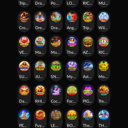
Triple Supreme Xtreme Treasure
Dragon's Blaze Link
Pompeil Blaze
LORD OF THE GODS
RICH PIGGIES
MUMMY'S CURSE
Crown of Hades
Ore Rush: Cart Collector
Dragon Link Fortune
Angel vs Devil Ultimate Goal Showdown
Triple Ignite
Wild Wolf Xtreme
VEGAS CASH LINK
Make America Great Again
Mummy’s Treasure Quest
The Hallowin Bats
AZTLAN GEMS3
RICH PIGGIES WORLD
SUPER HEROINE
JUNGLE ROAR
SNAPPY CARNIVAL
Mythic Gems: Five Realms
Astro Rift Bonanza
Money Piggies
Dancing Golden Drums
RHINO LEGEND
Cocktail City
Fortune Gold Pots
PIGGIES WEALTHY ANGELIC
Treasure Train Deluxe
PENGUIN QUEST
Fuyu Phoenix
LEGEND OF SPOOKY LINK
BOWLS OF FORTUNE
The Halloween Rascal
THE PENGUINS