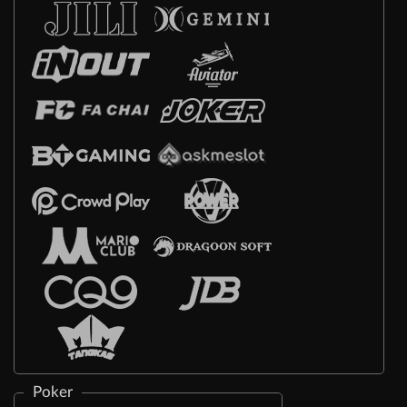
Poker