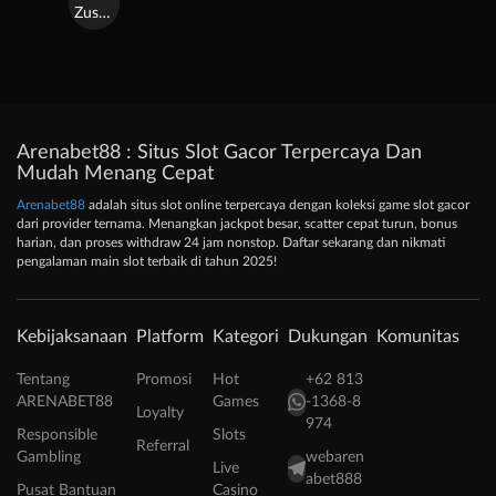
Zushi Prime
Arenabet88 : Situs Slot Gacor Terpercaya Dan
Mudah Menang Cepat
Arenabet88
adalah situs slot online terpercaya dengan koleksi game slot gacor
dari provider ternama. Menangkan jackpot besar, scatter cepat turun, bonus
harian, dan proses withdraw 24 jam nonstop. Daftar sekarang dan nikmati
pengalaman main slot terbaik di tahun 2025!
Kebijaksanaan
Platform
Kategori
Dukungan
Komunitas
Tentang
Promosi
Hot
+62 813
ARENABET88
Games
-1368-8
Loyalty
974
Responsible
Slots
Referral
Gambling
webaren
Live
abet888
Pusat Bantuan
Casino