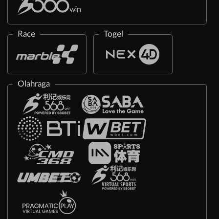
Race
Togel
Olahraga