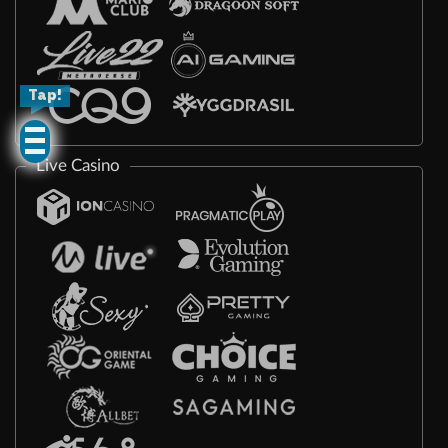
Tap!
Live Casino