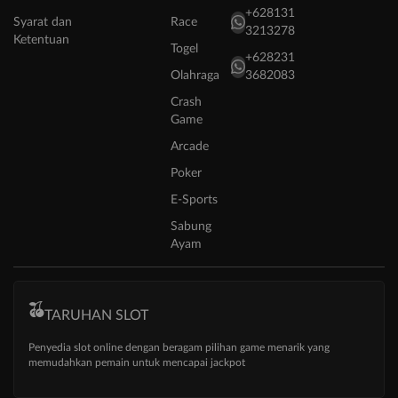
+628131
Syarat dan
Race
3213278
Ketentuan
Togel
+628231
Olahraga
3682083
Crash
Game
Arcade
Poker
E-Sports
Sabung
Ayam
TARUHAN SLOT
Penyedia slot online dengan beragam pilihan game menarik yang
memudahkan pemain untuk mencapai jackpot